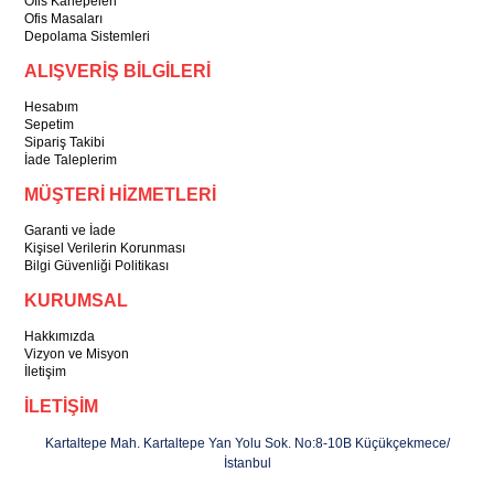
Ofis Kanepeleri
Ofis Masaları
Depolama Sistemleri
ALIŞVERİŞ BİLGİLERİ
Hesabım
Sepetim
Sipariş Takibi
İade Taleplerim
MÜŞTERİ HİZMETLERİ
Garanti ve İade
Kişisel Verilerin Korunması
Bilgi Güvenliği Politikası
KURUMSAL
Hakkımızda
Vizyon ve Misyon
İletişim
İLETİŞİM
Kartaltepe Mah. Kartaltepe Yan Yolu Sok. No:8-10B Küçükçekmece/
İstanbul