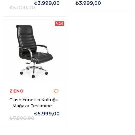
Özel
Özel
₺3.999,00
₺3.999,00
₺5.000,00
%20
ZIENO
Clash Yönetici Koltuğu
- Mağaza Teslimine
Özel
₺5.999,00
₺7.500,00