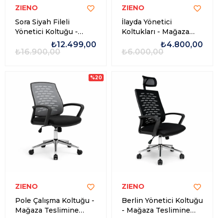
ZIENO
ZIENO
Sora Siyah Fileli
İlayda Yönetici
Yönetici Koltuğu -
Koltukları - Mağaza
Mağaza Teslimine
Teslimine Özel
₺12.499,00
₺4.800,00
Özel
₺16.900,00
₺6.000,00
%20
ZIENO
ZIENO
Pole Çalışma Koltuğu -
Berlin Yönetici Koltuğu
Mağaza Teslimine
- Mağaza Teslimine