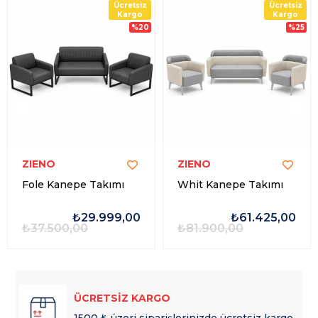
Ücretsiz
Ücretsiz
Kargo
Kargo
%20
%25
ZIENO
ZIENO
Fole Kanepe Takımı
Whit Kanepe Takımı
₺29.999,00
₺61.425,00
₺37.500,00
₺81.900,00
ÜCRETSİZ KARGO