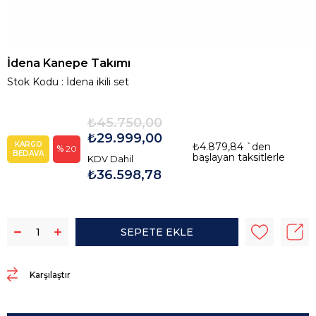
İdena Kanepe Takımı
Stok Kodu
İdena ikili set
₺45.750,00
₺29.999,00
KARGO
₺4.879,84
`den
20
BEDAVA
başlayan taksitlerle
KDV Dahil
₺36.598,78
Karşılaştır