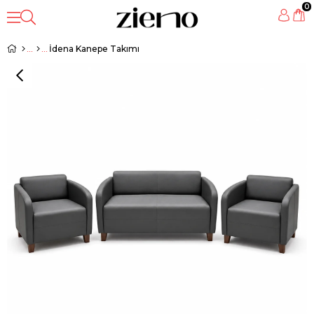
0
İdena Kanepe Takımı
‹
›