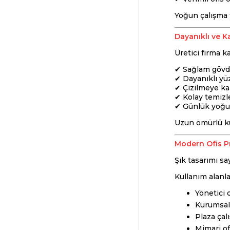
Yoğun çalışma
Dayanıklı ve Ka
Üretici firma k
✔ Sağlam gövd
✔ Dayanıklı yü
✔ Çizilmeye kar
✔ Kolay temizle
✔ Günlük yoğun
Uzun ömürlü ku
Modern Ofis P
Şık tasarımı s
Kullanım alanla
Yönetici o
Kurumsal 
Plaza çal
Mimari of