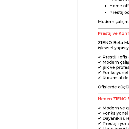
Home offi
Prestij od
Modern çalışma
Prestij ve Kon
ZIENO Beta Mas
işlevsel yapısı
✔ Prestijli of
✔ Modern çalı
✔ Şık ve profe
✔ Fonksiyonel 
✔ Kurumsal d
Ofislerde güçl
Neden ZIENO 
✔ Modern ve g
✔ Fonksiyonel 
✔ Dayanıklı üre
✔ Prestijli yön
✔ Uzun ömürlü 