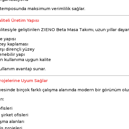
 temposunda maksimum verimlilik sağlar.
liteli Üretim Yapısı
alitesiyle geliştirilen ZIENO Beta Masa Takımı, uzun yıllar dayanı
e yapısı
zey kaplaması
şı dirençli yüzey
nebilir yapı
 kullanıma uygun kalite
llanım avantajı sunar.
rojelerine Uyum Sağlar
ayesinde birçok farklı çalışma alanında modern bir görünüm olu
rı:
fisleri
şirket ofisleri
ışma alanları
is projeleri