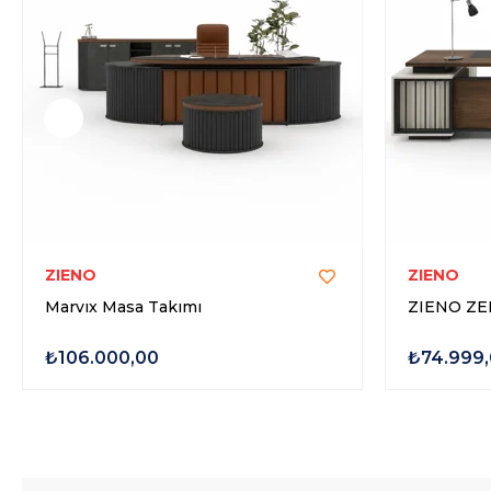
ZIENO
ZIENO
Marvıx Masa Takımı
ZIENO Z
₺106.000,00
₺74.999