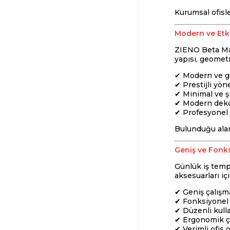
Kurumsal ofisle
Modern ve Etki
ZIENO Beta Mas
yapısı, geometr
✔ Modern ve gü
✔ Prestijli yön
✔ Minimal ve ş
✔ Modern dek
✔ Profesyonel 
Bulunduğu alan
Geniş ve Fonks
Günlük iş temp
aksesuarları iç
✔ Geniş çalışm
✔ Fonksiyonel 
✔ Düzenli kull
✔ Ergonomik ç
✔ Verimli ofis