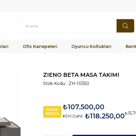
ları
Ofis Kanepeleri
Oyuncu Koltukları
Bank
ZIENO BETA MASA TAKIMI
Stok Kodu
ZH-10350
₺107.500,00
KARGO
₺15.7
BEDAVA
₺118.250,00
KDV Dahil