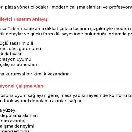
r, plaza yönetici odaları, modern çalışma alanları ve profesyonel o
leyici Tasarım Anlayışı
a Takımı, sade ama dikkat çekici tasarım çizgileriyle modern
ik detaylar ve güçlü form dili sayesinde bulunduğu ortamda pres
çlü tasarım dili
etici ofisi görünümü
ık detaylar
orasyon uyumu
çalışma atmosferi
a kurumsal bir kimlik kazandırır.
iyonel Çalışma Alanı
osuna uyum sağlayan geniş masa yapısı sayesinde konforlu bir 
in fonksiyonel depolama alanları sağlar.
a yüzeyi
depolama alanları
anım avantajı
alışma deneyimi
 organizasyonu