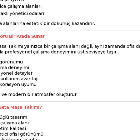
ce çalışma alanları
aklı yönetici odaları
 alanlarına estetik bir dokunuş kazandırır.
foru Bir Arada Sunar
a Takımı yalnızca bir çalışma alanı değil, aynı zamanda ofis
yla profesyonel çalışma deneyimini üst seviyeye taşır.
is görünümü
şma deneyimi
syonel detaylar
kullanım avantajı
ekorasyon uyumu
ü ve modern bir atmosfer oluşturur.
Beta Masa Takımı?
üçlü tasarım
çalışma alanı
tim kalitesi
etici ofisi görünümü
kullanım avantajı