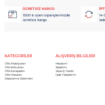
ÜCRETSİZ KARGO
İP
1500 ₺ üzeri siparişlerinizde
14 
ücretsiz kargo
iad
KATEGORİLER
ALIŞVERİŞ BİLGİLERİ
Ofis Mobilyaları
Hesabım
Ofis Koltukları
Sepetim
Ofis Kanepeleri
Sipariş Takibi
Ofis Masaları
İade Taleplerim
Depolama Sistemleri