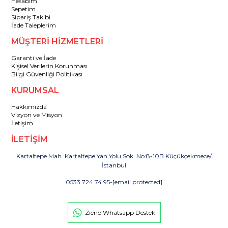
Hesabım
Sepetim
Sipariş Takibi
İade Taleplerim
MÜŞTERİ HİZMETLERİ
Garanti ve İade
Kişisel Verilerin Korunması
Bilgi Güvenliği Politikası
KURUMSAL
Hakkımızda
Vizyon ve Misyon
İletişim
İLETİŞİM
Kartaltepe Mah. Kartaltepe Yan Yolu Sok. No:8-10B Küçükçekmece/
İstanbul
0533 724 74 95
-
[email protected]
Zieno Whatsapp Destek