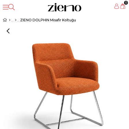
0
ZIENO DOLPHIN Misafir Koltuğu
‹
›