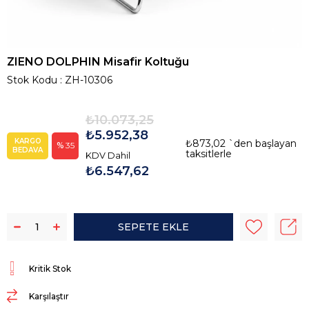
ZIENO DOLPHIN Misafir Koltuğu
Stok Kodu
ZH-10306
₺10.073,25
₺5.952,38
KARGO
₺873,02
`den başlayan
35
BEDAVA
taksitlerle
KDV Dahil
₺6.547,62
Kritik Stok
Karşılaştır