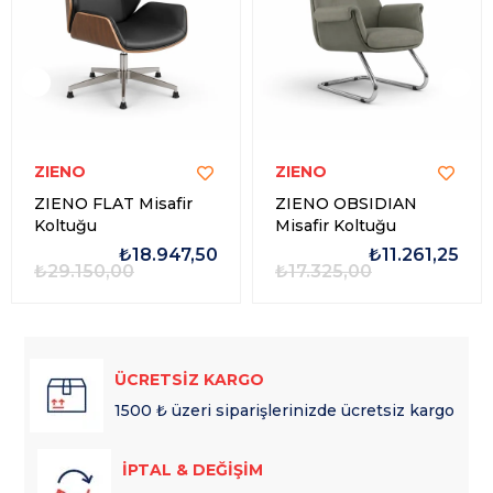
ZIENO
ZIENO
ZIENO FLAT Misafir
ZIENO OBSIDIAN
Koltuğu
Misafir Koltuğu
₺18.947,50
₺11.261,25
₺29.150,00
₺17.325,00
ÜCRETSİZ KARGO
1500 ₺ üzeri siparişlerinizde ücretsiz kargo
İPTAL & DEĞİŞİM