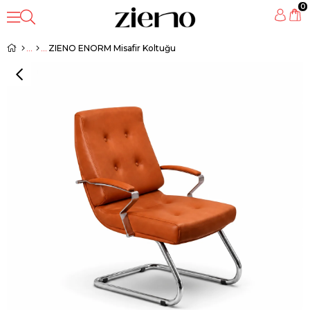
0
ZIENO ENORM Misafir Koltuğu
‹
›