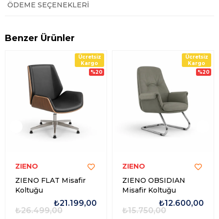
ÖDEME SEÇENEKLERI
Benzer Ürünler
Ücretsiz
Ücretsiz
Kargo
Kargo
%20
%20
ZIENO
ZIENO
ZIENO FLAT Misafir
ZIENO OBSIDIAN
Koltuğu
Misafir Koltuğu
₺21.199,00
₺12.600,00
₺26.499,00
₺15.750,00