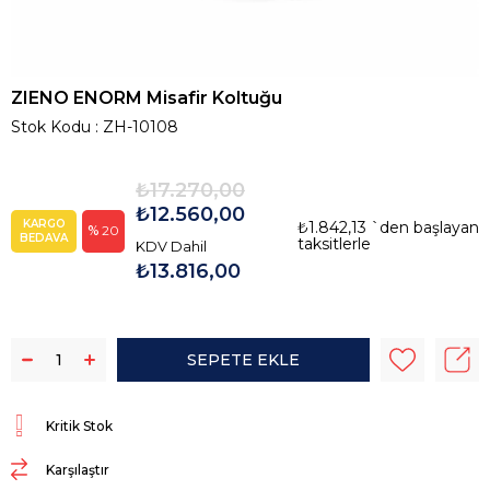
ZIENO ENORM Misafir Koltuğu
Stok Kodu
ZH-10108
₺17.270,00
₺12.560,00
KARGO
₺1.842,13
`den başlayan
20
BEDAVA
taksitlerle
KDV Dahil
₺13.816,00
Kritik Stok
Karşılaştır