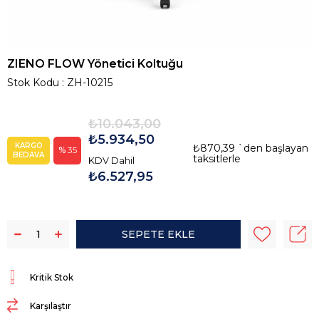
ZIENO FLOW Yönetici Koltuğu
Stok Kodu
ZH-10215
₺10.043,00
₺5.934,50
KARGO
₺870,39
`den başlayan
35
BEDAVA
taksitlerle
KDV Dahil
₺6.527,95
Kritik Stok
Karşılaştır