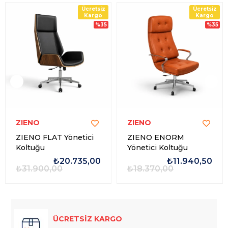
Ücretsiz
Ücretsiz
Kargo
Kargo
%35
%35
ZIENO
ZIENO
ZIENO FLAT Yönetici
ZIENO ENORM
Koltuğu
Yönetici Koltuğu
₺20.735,00
₺11.940,50
₺31.900,00
₺18.370,00
ÜCRETSİZ KARGO