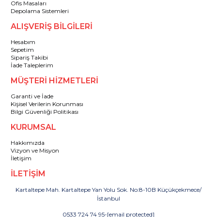
Ofis Masaları
Depolama Sistemleri
ALIŞVERİŞ BİLGİLERİ
Hesabım
Sepetim
Sipariş Takibi
İade Taleplerim
MÜŞTERİ HİZMETLERİ
Garanti ve İade
Kişisel Verilerin Korunması
Bilgi Güvenliği Politikası
KURUMSAL
Hakkımızda
Vizyon ve Misyon
İletişim
İLETİŞİM
Kartaltepe Mah. Kartaltepe Yan Yolu Sok. No:8-10B Küçükçekmece/
İstanbul
0533 724 74 95
-
[email protected]