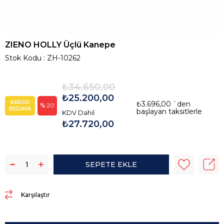
ZIENO HOLLY Üçlü Kanepe
Stok Kodu
ZH-10262
₺34.650,00
₺25.200,00
KARGO
₺3.696,00
`den
20
BEDAVA
başlayan taksitlerle
KDV Dahil
₺27.720,00
Karşılaştır