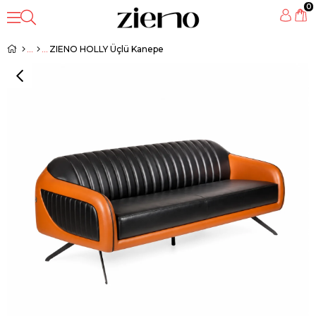
0
ZIENO HOLLY Üçlü Kanepe
‹
›