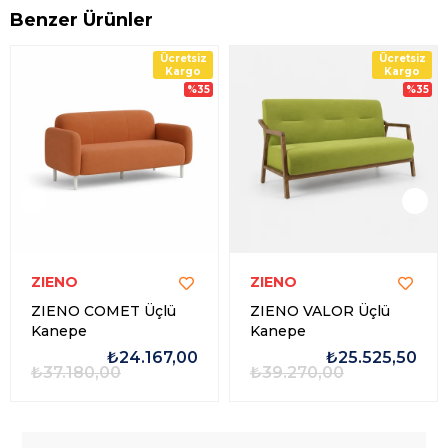
Benzer Ürünler
Ücretsiz
Ücretsiz
Kargo
Kargo
%35
%35
ZIENO
ZIENO
ZIENO COMET Üçlü
ZIENO VALOR Üçlü
Kanepe
Kanepe
₺24.167,00
₺25.525,50
₺37.180,00
₺39.270,00