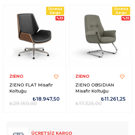
Ücretsiz
Ücretsiz
Kargo
Kargo
%35
%35
ZIENO
ZIENO
ZIENO FLAT Misafir
ZIENO OBSIDIAN
Koltuğu
Misafir Koltuğu
₺18.947,50
₺11.261,25
₺29.150,00
₺17.325,00
ÜCRETSİZ KARGO