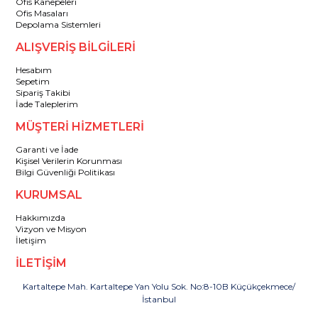
Ofis Kanepeleri
Ofis Masaları
Depolama Sistemleri
ALIŞVERİŞ BİLGİLERİ
Hesabım
Sepetim
Sipariş Takibi
İade Taleplerim
MÜŞTERİ HİZMETLERİ
Garanti ve İade
Kişisel Verilerin Korunması
Bilgi Güvenliği Politikası
KURUMSAL
Hakkımızda
Vizyon ve Misyon
İletişim
İLETİŞİM
Kartaltepe Mah. Kartaltepe Yan Yolu Sok. No:8-10B Küçükçekmece/
İstanbul