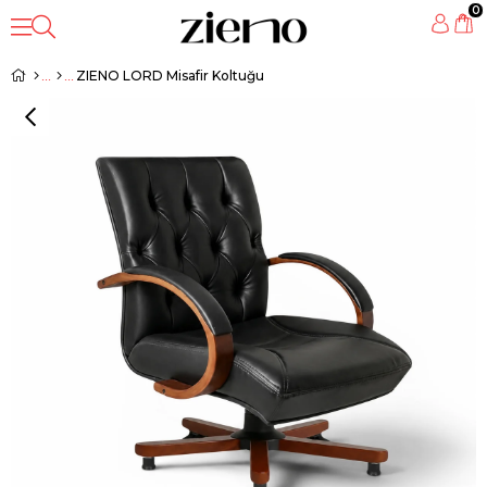
0
ZIENO LORD Misafir Koltuğu
‹
›