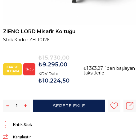
ZIENO LORD Misafir Koltuğu
Stok Kodu
ZH-10126
₺15.730,00
₺9.295,00
KARGO
₺1.363,27
`den başlayan
35
BEDAVA
taksitlerle
KDV Dahil
₺10.224,50
Kritik Stok
Karşılaştır