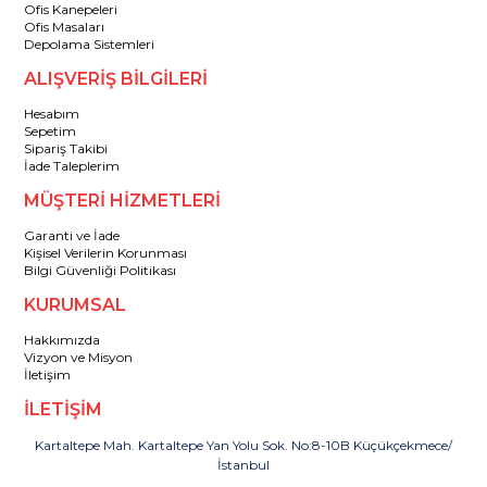
Ofis Kanepeleri
Ofis Masaları
Depolama Sistemleri
ALIŞVERİŞ BİLGİLERİ
Hesabım
Sepetim
Sipariş Takibi
İade Taleplerim
MÜŞTERİ HİZMETLERİ
Garanti ve İade
Kişisel Verilerin Korunması
Bilgi Güvenliği Politikası
KURUMSAL
Hakkımızda
Vizyon ve Misyon
İletişim
İLETİŞİM
Kartaltepe Mah. Kartaltepe Yan Yolu Sok. No:8-10B Küçükçekmece/
İstanbul