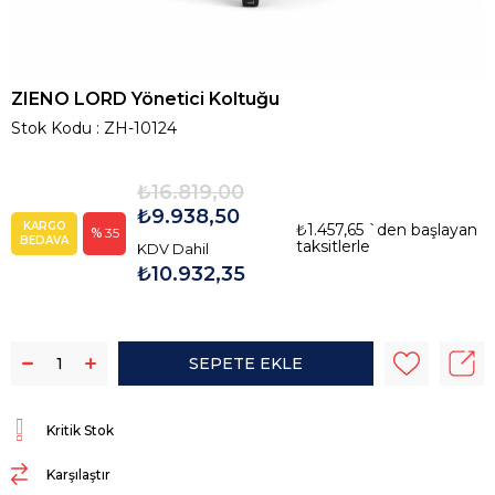
ZIENO LORD Yönetici Koltuğu
Stok Kodu
ZH-10124
₺16.819,00
₺9.938,50
KARGO
₺1.457,65
`den başlayan
35
BEDAVA
taksitlerle
KDV Dahil
₺10.932,35
Kritik Stok
Karşılaştır