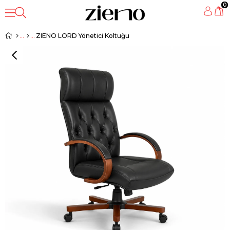
0
ZIENO LORD Yönetici Koltuğu
‹
›