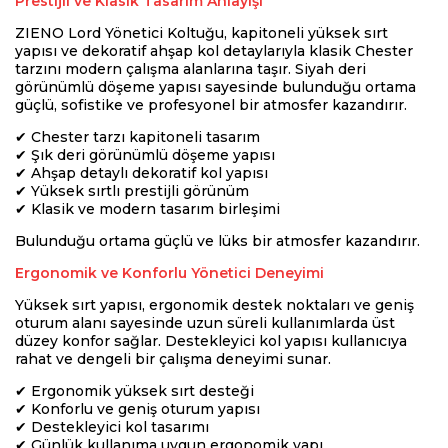
Prestijli ve Klasik Tasarım Anlayışı
ZIENO Lord Yönetici Koltuğu, kapitoneli yüksek sırt
yapısı ve dekoratif ahşap kol detaylarıyla klasik Chester
tarzını modern çalışma alanlarına taşır. Siyah deri
görünümlü döşeme yapısı sayesinde bulunduğu ortama
güçlü, sofistike ve profesyonel bir atmosfer kazandırır.
✔ Chester tarzı kapitoneli tasarım
✔ Şık deri görünümlü döşeme yapısı
✔ Ahşap detaylı dekoratif kol yapısı
✔ Yüksek sırtlı prestijli görünüm
✔ Klasik ve modern tasarım birleşimi
Bulunduğu ortama güçlü ve lüks bir atmosfer kazandırır.
Ergonomik ve Konforlu Yönetici Deneyimi
Yüksek sırt yapısı, ergonomik destek noktaları ve geniş
oturum alanı sayesinde uzun süreli kullanımlarda üst
düzey konfor sağlar. Destekleyici kol yapısı kullanıcıya
rahat ve dengeli bir çalışma deneyimi sunar.
✔ Ergonomik yüksek sırt desteği
✔ Konforlu ve geniş oturum yapısı
✔ Destekleyici kol tasarımı
✔ Günlük kullanıma uygun ergonomik yapı