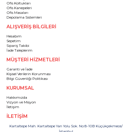
Ofis Koltukları
Ofis Kanepeleri
Ofis Masaları
Depolama Sistemleri
ALIŞVERİŞ BİLGİLERİ
Hesabım
Sepetim
Sipariş Takibi
İade Taleplerim
MÜŞTERİ HİZMETLERİ
Garanti ve İade
Kişisel Verilerin Korunması
Bilgi Güvenliği Politikası
KURUMSAL
Hakkımızda
Vizyon ve Misyon
İletişim
İLETİŞİM
Kartaltepe Mah. Kartaltepe Yan Yolu Sok. No:8-10B Küçükçekmece/
İstanbul