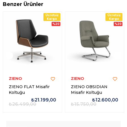
Benzer Ürünler
Ücretsiz
Ücretsiz
Kargo
Kargo
%20
%20
ZIENO
ZIENO
ZIENO FLAT Misafir
ZIENO OBSIDIAN
Koltuğu
Misafir Koltuğu
₺21.199,00
₺12.600,00
₺26.499,00
₺15.750,00