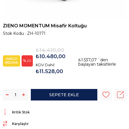
ZIENO MOMENTUM Misafir Koltuğu
Stok Kodu
ZH-10171
₺14.410,00
₺10.480,00
KARGO
₺1.537,07
`den
20
BEDAVA
başlayan taksitlerle
KDV Dahil
₺11.528,00
Kritik Stok
Karşılaştır