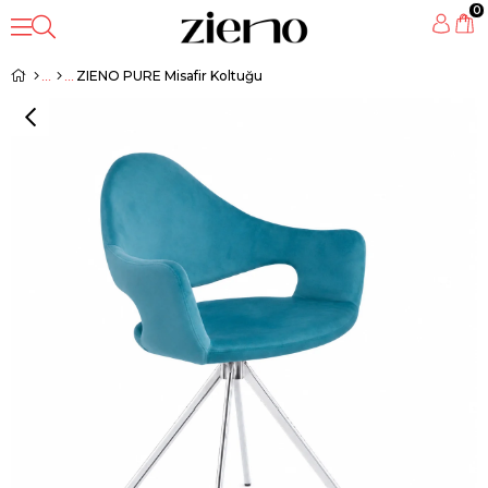
0
ZIENO PURE Misafir Koltuğu
‹
›