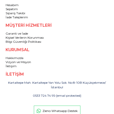
Hesabım
Sepetim
Sipariş Takibi
İade Taleplerim
MÜŞTERİ HİZMETLERİ
Garanti ve İade
Kişisel Verilerin Korunması
Bilgi Güvenliği Politikası
KURUMSAL
Hakkımızda
Vizyon ve Misyon
İletişim
İLETİŞİM
Kartaltepe Mah. Kartaltepe Yan Yolu Sok. No:8-10B Küçükçekmece/
İstanbul
0533 724 74 95
-
[email protected]
Zieno Whatsapp Destek