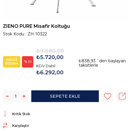
ZIENO PURE Misafir Koltuğu
Stok Kodu
ZH-10322
₺9.680,00
₺5.720,00
KARGO
₺838,93
`den başlayan
35
BEDAVA
taksitlerle
KDV Dahil
₺6.292,00
Kritik Stok
Karşılaştır