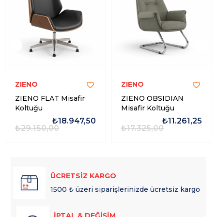
ZIENO
ZIENO
ZIENO FLAT Misafir
ZIENO OBSIDIAN
Koltuğu
Misafir Koltuğu
₺18.947,50
₺11.261,25
₺29.150,00
₺17.325,00
ÜCRETSİZ KARGO
1500 ₺ üzeri siparişlerinizde ücretsiz kargo
İPTAL & DEĞİŞİM