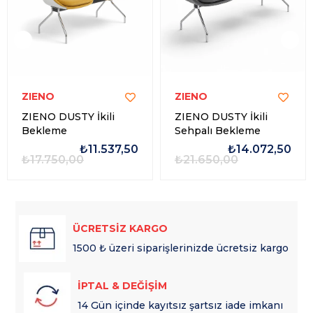
ZIENO
ZIENO
ZIENO DUSTY İkili
ZIENO DUSTY İkili
Bekleme
Sehpalı Bekleme
₺11.537,50
₺14.072,50
₺17.750,00
₺21.650,00
ÜCRETSİZ KARGO
1500 ₺ üzeri siparişlerinizde ücretsiz kargo
İPTAL & DEĞİŞİM
14 Gün içinde kayıtsız şartsız iade imkanı