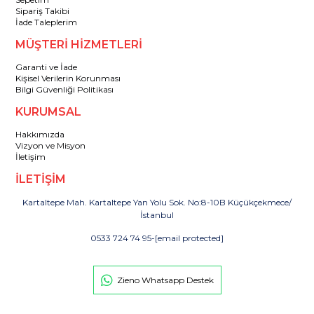
Sipariş Takibi
İade Taleplerim
MÜŞTERİ HİZMETLERİ
Garanti ve İade
Kişisel Verilerin Korunması
Bilgi Güvenliği Politikası
KURUMSAL
Hakkımızda
Vizyon ve Misyon
İletişim
İLETİŞİM
Kartaltepe Mah. Kartaltepe Yan Yolu Sok. No:8-10B Küçükçekmece/
İstanbul
0533 724 74 95
-
[email protected]
Zieno Whatsapp Destek