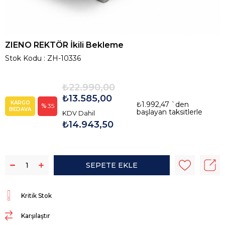
ZIENO REKTÖR İkili Bekleme
Stok Kodu
ZH-10336
₺22.990,00
₺13.585,00
KARGO
₺1.992,47
`den
35
BEDAVA
başlayan taksitlerle
KDV Dahil
₺14.943,50
Kritik Stok
Karşılaştır