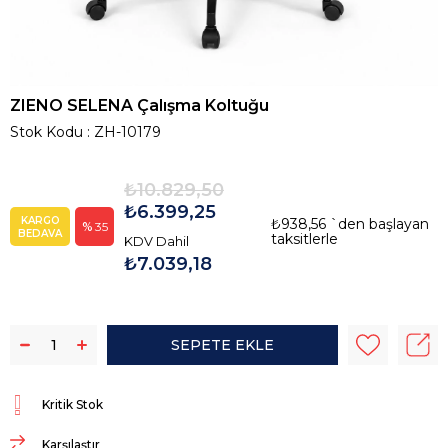
ZIENO SELENA Çalışma Koltuğu
Stok Kodu
ZH-10179
₺10.829,50
₺6.399,25
KARGO
₺938,56
`den başlayan
35
BEDAVA
taksitlerle
KDV Dahil
₺7.039,18
Kritik Stok
Karşılaştır