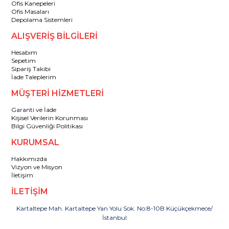
Ofis Kanepeleri
Ofis Masaları
Depolama Sistemleri
ALIŞVERİŞ BİLGİLERİ
Hesabım
Sepetim
Sipariş Takibi
İade Taleplerim
MÜŞTERİ HİZMETLERİ
Garanti ve İade
Kişisel Verilerin Korunması
Bilgi Güvenliği Politikası
KURUMSAL
Hakkımızda
Vizyon ve Misyon
İletişim
İLETİŞİM
Kartaltepe Mah. Kartaltepe Yan Yolu Sok. No:8-10B Küçükçekmece/
İstanbul