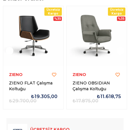
Ücretsiz
Ücretsiz
Kargo
Kargo
%35
%35
ZIENO
ZIENO
ZIENO FLAT Çalışma
ZIENO OBSIDIAN
Koltuğu
Çalışma Koltuğu
₺19.305,00
₺11.618,75
₺29.700,00
₺17.875,00
ÜCRETSİZ KARGO