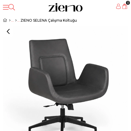
0
ZIENO SELENA Çalışma Koltuğu
‹
›