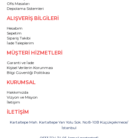
Ofis Masaları
Depolama Sistemleri
ALIŞVERİŞ BİLGİLERİ
Hesabım
Sepetim
Sipariş Takibi
İade Taleplerim
MÜŞTERİ HİZMETLERİ
Garanti ve İade
Kişisel Verilerin Korunması
Bilgi Güvenliği Politikası
KURUMSAL
Hakkımızda
Vizyon ve Misyon
İletişim
İLETİŞİM
Kartaltepe Mah. Kartaltepe Yan Yolu Sok. No:8-10B Küçükçekmece/
İstanbul
0533 724 74 95
-
[email protected]