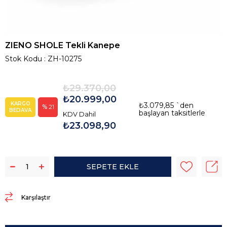
ZIENO SHOLE Tekli Kanepe
Stok Kodu
ZH-10275
₺29.370,00
₺20.999,00
KARGO
₺3.079,85
`den
21
BEDAVA
başlayan taksitlerle
KDV Dahil
₺23.098,90
Karşılaştır