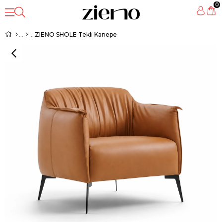
0
ZIENO SHOLE Tekli Kanepe
‹
›