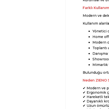
Kurumsal ve bir
Farklı Kullanı
Modern ve dekor
Kullanım alanla
Yönetici o
Home offi
Modern o
Toplantı 
Danışma v
Showroom 
Mimarlık 
Bulunduğu orta
Neden ZIENO S
✔ Modern ve p
✔ Ergonomik ç
✔ Hareketli tek
✔ Dayanıklı kro
✔ Uzun ömürlü 