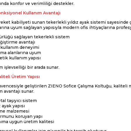
ında konfor ve verimliliği destekler.
onksiyonel Kullanım Avantajı
eket kabiliyeti sunan tekerlekli yıldız ayak sistemi sayesinde 
arına uyum sağlayan yapısıyla modern ofis ihtiyaçlarına profe
rlüğü sağlayan tekerlekli sistem
ğiştirme avantajı
 kullanım deneyimi
şma alanlarına uyum
etik kullanım yapısı
 işlevselliği bir arada sunar.
liteli Üretim Yapısı
üvencesiyle geliştirilen ZIENO Sofice Çalışma Koltuğu, kalitel
m avantajı sunar.
al taşıyıcı sistem
 ayak yapısı
eme malzemesi
ormunu koruyan yapı
ıma uygun üretim kalitesi