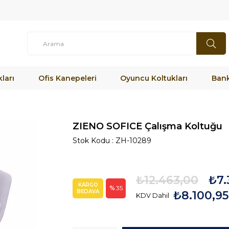
ları
Ofis Kanepeleri
Oyuncu Koltukları
Bank
ZIENO SOFICE Çalışma Koltuğu
Stok Kodu
ZH-10289
₺12.463,00
₺7.
KARGO
35
BEDAVA
₺8.100,95
KDV Dahil