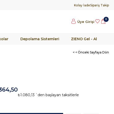
Kolay İade
Sipariş Takip
0
Üye Girişi
olar
Depolama Sistemleri
ZIENO Gel - Al
< < Önceki Sayfaya Dön
364,50
₺1.080,13
`den başlayan taksitlerle