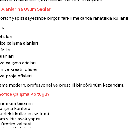
eysel kullanımlar için güvenilir bir tercih oluşturur.
m Alanlarına Uyum Sağlar
atif yapısı sayesinde birçok farklı mekanda rahatlıkla kullanıla
rı:
fisleri
ce çalışma alanları
fisler
alanları
e çalışma odaları
ve kreatif ofisler
ve proje ofisleri
ma modern, profesyonel ve prestijli bir görünüm kazandırır.
ofice Çalışma Koltuğu?
remium tasarım
alışma konforu
erlekli kullanım sistemi
m yıldız ayak yapısı
üretim kalitesi