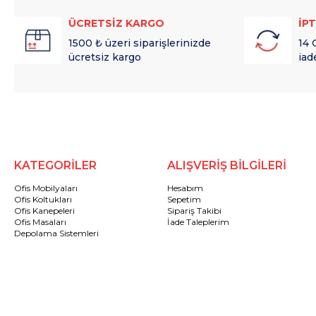
ÜCRETSİZ KARGO
İP
1500 ₺ üzeri siparişlerinizde
14 
ücretsiz kargo
iad
KATEGORİLER
ALIŞVERİŞ BİLGİLERİ
Ofis Mobilyaları
Hesabım
Ofis Koltukları
Sepetim
Ofis Kanepeleri
Sipariş Takibi
Ofis Masaları
İade Taleplerim
Depolama Sistemleri