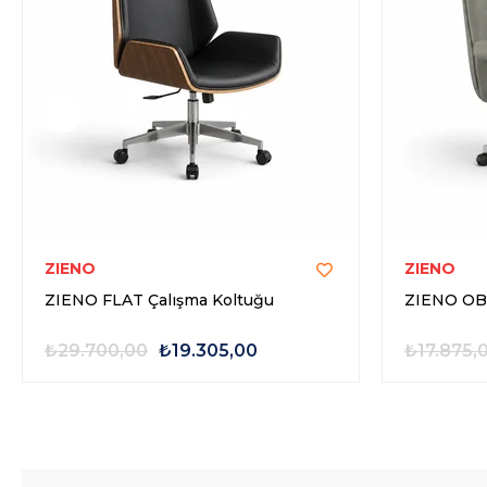
ZIENO
ZIENO
ZIENO FLAT Çalışma Koltuğu
ZIENO OBS
₺29.700,00
₺19.305,00
₺17.875,