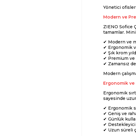
Yönetici ofisle
Modern ve Pre
ZIENO Sofice Ç
tamamlar. Mini
✔ Modern ve m
✔ Ergonomik ve
✔ Şık krom yıld
✔ Premium ve 
✔ Zamansız d
Modern çalışma 
Ergonomik ve 
Ergonomik sırt
sayesinde uzun
✔ Ergonomik sı
✔ Geniş ve rah
✔ Günlük kull
✔ Destekleyic
✔ Uzun süreli ç