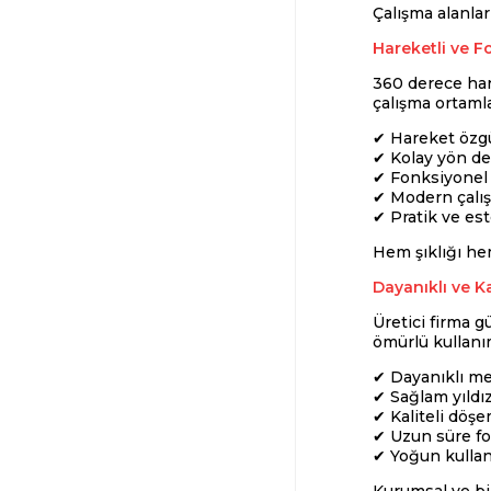
Çalışma alanlar
Hareketli ve F
360 derece har
çalışma ortaml
✔ Hareket özgü
✔ Kolay yön de
✔ Fonksiyonel
✔ Modern çalı
✔ Pratik ve est
Hem şıklığı hem
Dayanıklı ve Ka
Üretici firma g
ömürlü kullanı
✔ Dayanıklı met
✔ Sağlam yıldız
✔ Kaliteli döş
✔ Uzun süre f
✔ Yoğun kullan