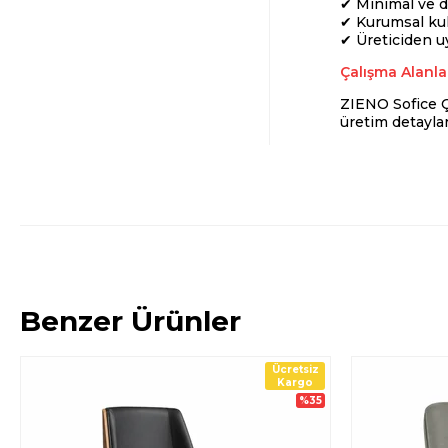
✔ Minimal ve 
✔ Kurumsal ku
✔ Üreticiden uy
Çalışma Alanla
ZIENO Sofice Ça
üretim detaylar
Benzer Ürünler
Ücretsiz
Kargo
%35