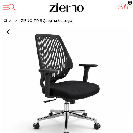
0
ZIENO TRIS Çalışma Koltuğu
‹
›