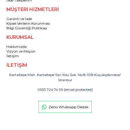
İade Taleplerim
MÜŞTERİ HİZMETLERİ
Garanti ve İade
Kişisel Verilerin Korunması
Bilgi Güvenliği Politikası
KURUMSAL
Hakkımızda
Vizyon ve Misyon
İletişim
İLETİŞİM
Kartaltepe Mah. Kartaltepe Yan Yolu Sok. No:8-10B Küçükçekmece/
İstanbul
0533 724 74 95
-
[email protected]
Zieno Whatsapp Destek