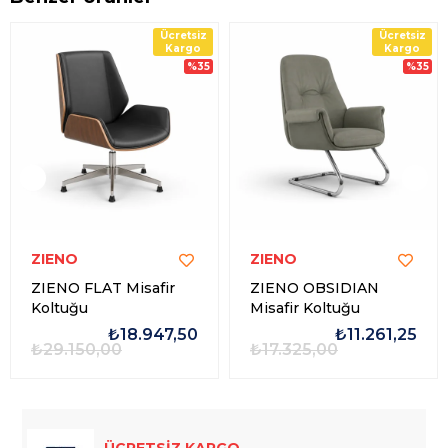
Ücretsiz
Ücretsiz
Kargo
Kargo
%35
%35
ZIENO
ZIENO
ZIENO FLAT Misafir
ZIENO OBSIDIAN
Koltuğu
Misafir Koltuğu
₺18.947,50
₺11.261,25
₺29.150,00
₺17.325,00