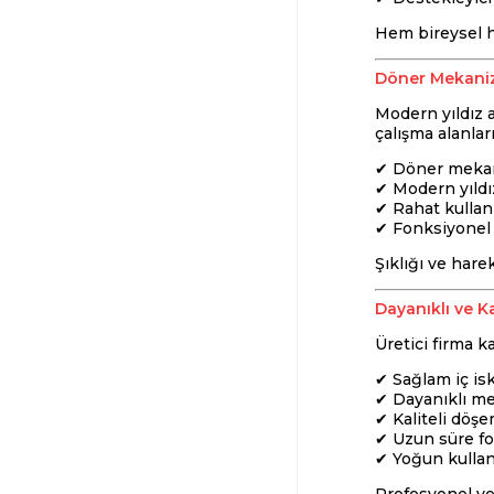
Hem bireysel h
Döner Mekaniz
Modern yıldız 
çalışma alanla
✔ Döner mekan
✔ Modern yıldı
✔ Rahat kullan
✔ Fonksiyonel
Şıklığı ve harek
Dayanıklı ve Ka
Üretici firma k
✔ Sağlam iç isk
✔ Dayanıklı me
✔ Kaliteli döş
✔ Uzun süre f
✔ Yoğun kullan