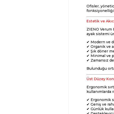
Ofisler, yöneti
fonksiyonelliği
Estetik ve Akı
ZIENO Verum Be
ayak sistemi ü
✔ Modern ve d
✔ Organik ve ak
✔ Şık döner me
✔ Minimal ve p
✔ Zamansız d
Bulunduğu orta
Üst Düzey Kon
Ergonomik sırt
kullanımlarda r
✔ Ergonomik sı
✔ Geniş ve rah
✔ Günlük kull
✔ Destekleyici