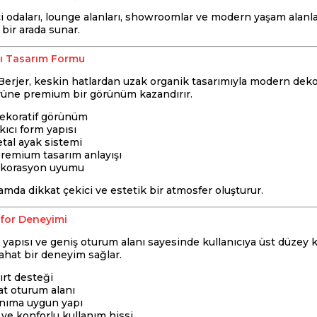
ci odaları, lounge alanları, showroomlar ve modern yaşam alanla
 bir arada sunar.
cı Tasarım Formu
rjer, keskin hatlardan uzak organik tasarımıyla modern dekoras
rüne premium bir görünüm kazandırır.
ekoratif görünüm
ıcı form yapısı
tal ayak sistemi
remium tasarım anlayışı
ekorasyon uyumu
mda dikkat çekici ve estetik bir atmosfer oluşturur.
for Deneyimi
 yapısı ve geniş oturum alanı sayesinde kullanıcıya üst düzey
ahat bir deneyim sağlar.
rt desteği
at oturum alanı
anıma uygun yapı
 ve konforlu kullanım hissi