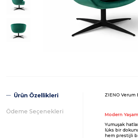
Ürün Özellikleri
ZIENO Verum B
Ödeme Seçenekleri
Modern Yaşam A
Yumuşak hatlar
lüks bir dokun
hem prestijli b