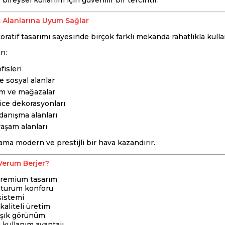
bireysel kullanım için güvenilir bir tercihtir.
m Alanlarına Uyum Sağlar
atif tasarımı sayesinde birçok farklı mekanda rahatlıkla kullanı
rı:
fisleri
 sosyal alanlar
 ve mağazalar
ice dekorasyonları
 danışma alanları
aşam alanları
ma modern ve prestijli bir hava kazandırır.
erum Berjer?
remium tasarım
turum konforu
sistemi
kaliteli üretim
 şık görünüm
kullanım avantajı