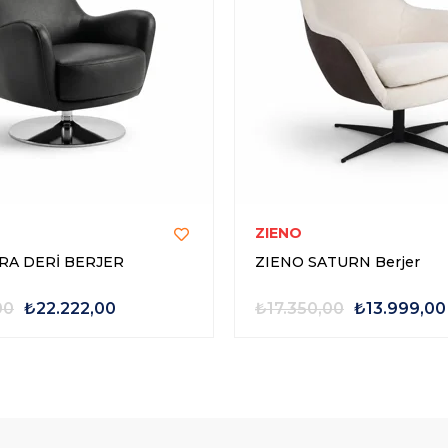
ZIENO
RA DERİ BERJER
ZIENO SATURN Berjer
00
₺22.222,00
₺17.350,00
₺13.999,00