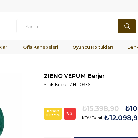
ları
Ofis Kanepeleri
Oyuncu Koltukları
Bank
ZIENO VERUM Berjer
Stok Kodu
ZH-10336
₺15.398,90
₺10
KARGO
21
BEDAVA
₺12.098,
KDV Dahil