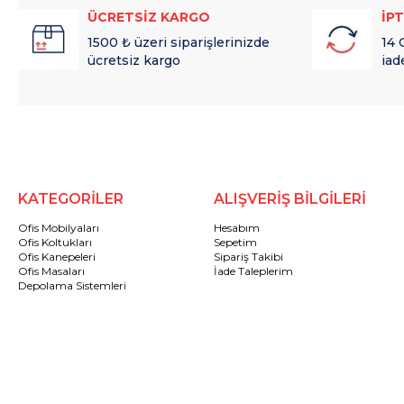
ÜCRETSİZ KARGO
İP
1500 ₺ üzeri siparişlerinizde
14 
ücretsiz kargo
iad
KATEGORİLER
ALIŞVERİŞ BİLGİLERİ
Ofis Mobilyaları
Hesabım
Ofis Koltukları
Sepetim
Ofis Kanepeleri
Sipariş Takibi
Ofis Masaları
İade Taleplerim
Depolama Sistemleri