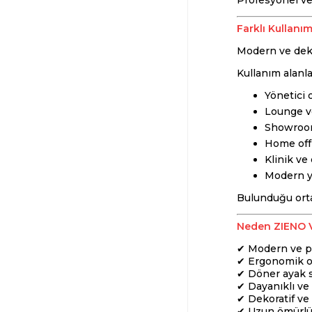
Profesyonel ve 
Farklı Kullanı
Modern ve dekor
Kullanım alanla
Yönetici o
Lounge ve
Showroom
Home off
Klinik ve
Modern y
Bulunduğu orta
Neden ZIENO V
✔ Modern ve p
✔ Ergonomik o
✔ Döner ayak 
✔ Dayanıklı ve 
✔ Dekoratif ve
✔ Uzun ömürlü 