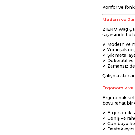
Konfor ve fonks
Modern ve Zar
ZIENO Wag Çalı
sayesinde bul
✔ Modern ve m
✔ Yumuşak geçi
✔ Şık metal ay
✔ Dekoratif v
✔ Zamansız d
Çalışma alanlar
Ergonomik ve 
Ergonomik sırt
boyu rahat bir 
✔ Ergonomik sı
✔ Geniş ve rah
✔ Gün boyu ko
✔ Destekleyici 