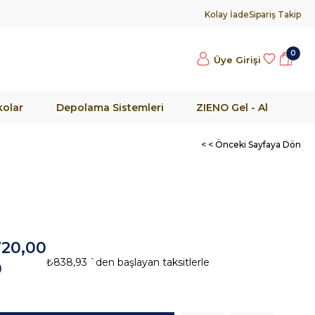
Kolay İade
Sipariş Takip
0
Üye Girişi
olar
Depolama Sistemleri
ZIENO Gel - Al
< < Önceki Sayfaya Dön
720,00
₺838,93
`den başlayan taksitlerle
0