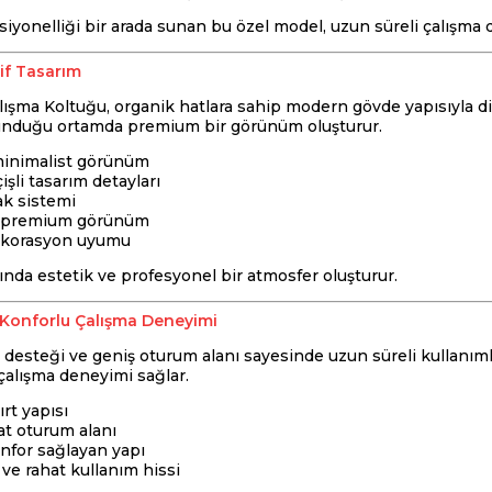
iyonelliği bir arada sunan bu özel model, uzun süreli çalışma d
if Tasarım
şma Koltuğu, organik hatlara sahip modern gövde yapısıyla dikk
unduğu ortamda premium bir görünüm oluşturur.
inimalist görünüm
şli tasarım detayları
ak sistemi
e premium görünüm
ekorasyon uyumu
ında estetik ve profesyonel bir atmosfer oluşturur.
Konforlu Çalışma Deneyimi
 desteği ve geniş oturum alanı sayesinde uzun süreli kullanım
çalışma deneyimi sağlar.
rt yapısı
at oturum alanı
nfor sağlayan yapı
ve rahat kullanım hissi