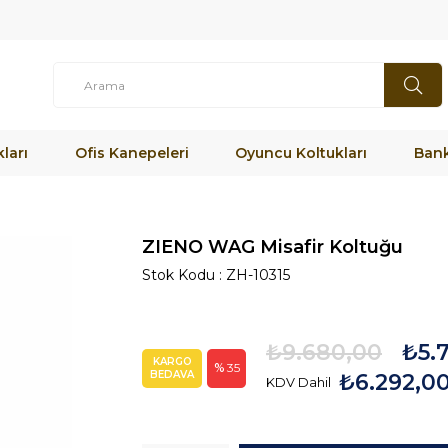
ları
Ofis Kanepeleri
Oyuncu Koltukları
Bank
ZIENO WAG Misafir Koltuğu
Stok Kodu
ZH-10315
₺9.680,00
₺5.
KARGO
35
BEDAVA
₺6.292,0
KDV Dahil