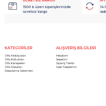
ÜCRETSİZ KARGO
İP
1500 ₺ üzeri siparişlerinizde
14 
ücretsiz kargo
iad
KATEGORİLER
ALIŞVERİŞ BİLGİLERİ
Ofis Mobilyaları
Hesabım
Ofis Koltukları
Sepetim
Ofis Kanepeleri
Sipariş Takibi
Ofis Masaları
İade Taleplerim
Depolama Sistemleri