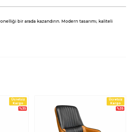
nelliği bir arada kazandırın. Modern tasarımı, kaliteli
Ücretsiz
Ücretsiz
Kargo
Kargo
%35
%35