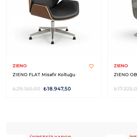
ZIENO
ZIENO
ZIENO FLAT Misafir Koltuğu
ZIENO OBS
₺29.150,00
₺18.947,50
₺17.325,