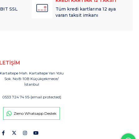
KREDİ KARTINA 12 TAKSİT
 BIT SSL
Tüm kredi kartlarına 12 aya
varan taksit imkanı
İLETİŞİM
Kartaltepe Mah. Kartaltepe Yan Yolu
Sok. No:8-10B Küçükçekmece/
İstanbul
0533 724 74 95
-
[email protected]
Zieno Whatsapp Destek