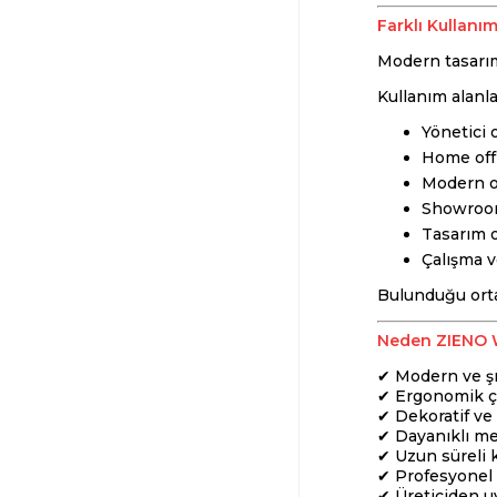
Farklı Kullanı
Modern tasarımı
Kullanım alanla
Yönetici o
Home offi
Modern o
Showroom
Tasarım o
Çalışma v
Bulunduğu orta
Neden ZIENO 
✔ Modern ve şı
✔ Ergonomik ç
✔ Dekoratif v
✔ Dayanıklı me
✔ Uzun süreli 
✔ Profesyonel 
✔ Üreticiden uy