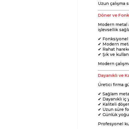
Uzun çalışma sa
Döner ve Fonk
Modern metal a
işlevsellik sağl
✔ Fonksiyonel 
✔ Modern meta
✔ Rahat harek
✔ Şık ve kullan
Modern çalışma 
Dayanıklı ve Ka
Üretici firma 
✔ Sağlam metal
✔ Dayanıklı iç 
✔ Kaliteli döş
✔ Uzun süre f
✔ Günlük yoğu
Profesyonel ku