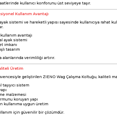
atlerinde kullanıcı konforunu üst seviyeye taşır.
siyonel Kullanım Avantajı
yak sistemi ve hareketli yapısı sayesinde kullanıcıya rahat ku
ar.
kullanım avantajı
l ayak sistemi
et imkanı
ışlı tasarım
alanlarında verimliliği artırır.
liteli Üretim
güvencesiyle geliştirilen ZIENO Wag Çalışma Koltuğu, kaliteli 
 taşıyıcı sistem
yapı
eme malzemesi
ormunu koruyan yapı
n kullanıma uygun üretim
llanım için güvenilir bir çözümdür.