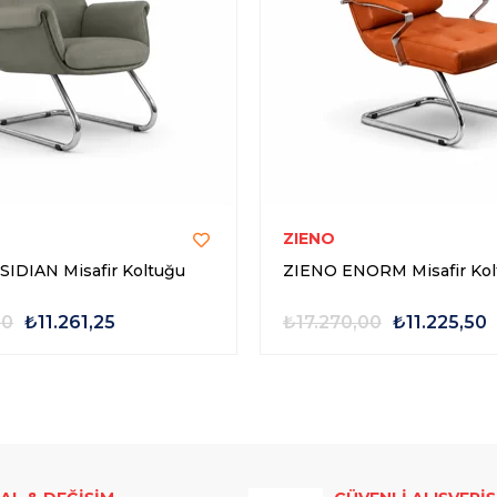
ZIENO
IDIAN Misafir Koltuğu
ZIENO ENORM Misafir Kol
00
₺11.261,25
₺17.270,00
₺11.225,50