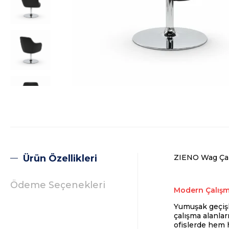
Ürün Özellikleri
ZIENO Wag Çal
Ödeme Seçenekleri
Modern Çalışma
Yumuşak geçişl
çalışma alanla
ofislerde hem h